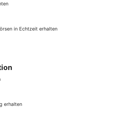
hten
rsen in Echtzeit erhalten
tion
n
g erhalten