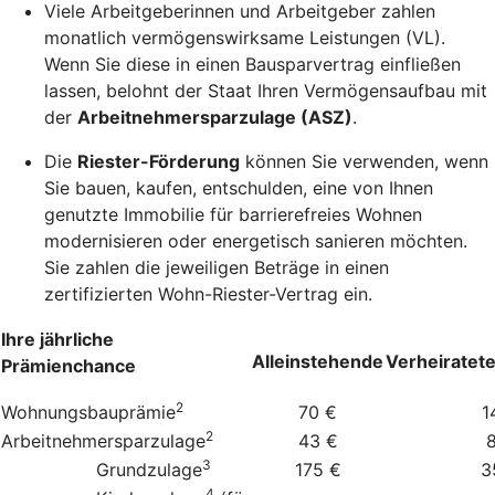
Viele Arbeitgeberinnen und Arbeitgeber zahlen
monatlich vermögenswirksame Leistungen (VL).
Wenn Sie diese in einen Bausparvertrag einfließen
lassen, belohnt der Staat Ihren Vermögensaufbau mit
der
Arbeitnehmersparzulage (ASZ)
.
Die
Riester-Förderung
können Sie verwenden, wenn
Sie bauen, kaufen, entschulden, eine von Ihnen
genutzte Immobilie für barrierefreies Wohnen
modernisieren oder energetisch sanieren möchten.
Sie zahlen die jeweiligen Beträge in einen
zertifizierten Wohn-Riester-Vertrag ein.
Ihre jährliche
Alleinstehende
Verheiratet
Prämienchance
2
Wohnungsbauprämie
70 €
1
2
Arbeitnehmersparzulage
43 €
3
Grundzulage
175 €
3
4