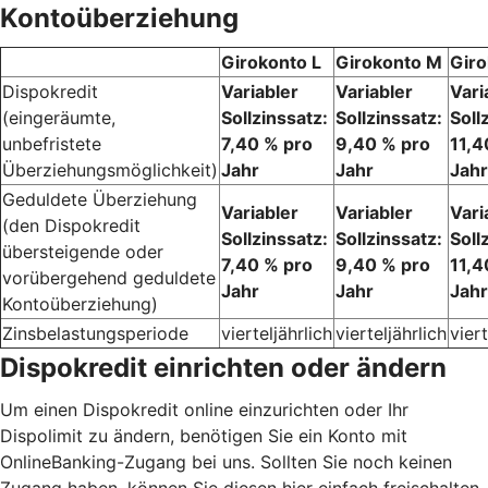
Kontoüberziehung
Girokonto L
Girokonto M
Giro
Dispokredit
Variabler
Variabler
Vari
(eingeräumte,
Sollzinssatz:
Sollzinssatz:
Soll
unbefristete
7,40 % pro
9,40 % pro
11,4
Überziehungsmöglichkeit)
Jahr
Jahr
Jahr
Geduldete Überziehung
Variabler
Variabler
Vari
(den Dispokredit
Sollzinssatz:
Sollzinssatz:
Soll
übersteigende oder
7,40 % pro
9,40 % pro
11,4
vorübergehend geduldete
Jahr
Jahr
Jahr
Kontoüberziehung)
Zinsbelastungsperiode
vierteljährlich
vierteljährlich
viert
Dispokredit einrichten oder ändern
Um einen Dispokredit online einzurichten oder Ihr
Dispolimit zu ändern, benötigen Sie ein Konto mit
OnlineBanking-Zugang bei uns. Sollten Sie noch keinen
Zugang haben, können Sie diesen hier einfach freischalten.