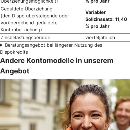
Überziehungsmöglichkeit)
% pro Jahr
Geduldete Überziehung
Variabler
(den Dispo übersteigende oder
Sollzinssatz: 11,40
vorübergehend geduldete
% pro Jahr
Kontoüberziehung)
Zinsbelastungsperiode
vierteljährlich
Beratungsangebot bei längerer Nutzung des
Dispokredits
Andere Kontomodelle in unserem
Angebot