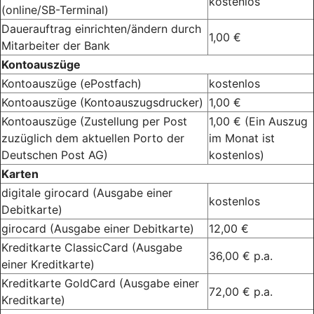
kostenlos
(online/SB-Terminal)
Dauerauftrag einrichten/ändern durch
1,00 €
Mitarbeiter der Bank
Kontoauszüge
Kontoauszüge (ePostfach)
kostenlos
Kontoauszüge (Kontoauszugsdrucker)
1,00 €
Kontoauszüge (Zustellung per Post
1,00 € (Ein Auszug
zuzüglich dem aktuellen Porto der
im Monat ist
Deutschen Post AG)
kostenlos)
Karten
digitale girocard (Ausgabe einer
kostenlos
Debitkarte)
girocard (Ausgabe einer Debitkarte)
12,00 €
Kreditkarte ClassicCard (Ausgabe
36,00 € p.a.
einer Kreditkarte)
Kreditkarte GoldCard (Ausgabe einer
72,00 € p.a.
Kreditkarte)