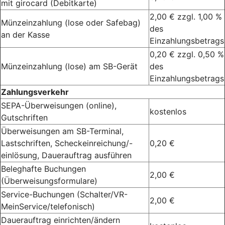
mit girocard (Debitkarte)
2,00 € zzgl. 1,00 %
Münzeinzahlung (lose oder Safebag)
des
an der Kasse
Einzahlungsbetrags
0,20 € zzgl. 0,50 %
Münzeinzahlung (lose) am SB-Gerät
des
Einzahlungsbetrags
Zahlungsverkehr
SEPA-Überweisungen (online),
kostenlos
Gutschriften
Überweisungen am SB-Terminal,
Lastschriften, Scheckeinreichung/-
0,20 €
einlösung, Dauerauftrag ausführen
Beleghafte Buchungen
2,00 €
(Überweisungsformulare)
Service-Buchungen (Schalter/VR-
2,00 €
MeinService/telefonisch)
Dauerauftrag einrichten/ändern