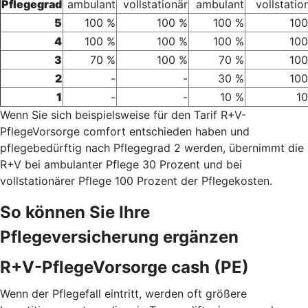
Pflegegrad
ambulant
vollstationär
ambulant
vollstatio
5
100 %
100 %
100 %
100
4
100 %
100 %
100 %
100
3
70 %
100 %
70 %
100
2
-
-
30 %
100
1
-
-
10 %
1
Wenn Sie sich beispielsweise für den Tarif R+V-
PflegeVorsorge comfort entschieden haben und
pflegebedürftig nach Pflegegrad 2 werden, übernimmt die
R+V bei ambulanter Pflege 30 Prozent und bei
vollstationärer Pflege 100 Prozent der Pflegekosten.
So können Sie Ihre
Pflegeversicherung ergänzen
R+V-PflegeVorsorge cash (PE)
Wenn der Pflegefall eintritt, werden oft größere