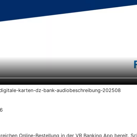
en-digitale-karten-dz-bank-audiobeschreibung-202508
26
olgreichen Online-Bestellung in der VR Banking App bereit. S